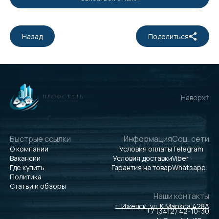
Назад
Поделиться
Наверх
Быстрые ссылки
Информация
Соц. сети
О компании
Условия оплаты
Telegram
Вакансии
Условия доставки
Viber
Где купить
Гарантия на товар
Whatsapp
Политика
Статьи и обзоры
Наши контакты
г. Ижевск, ул. К.Маркса 428А
+7 (3412) 42-10-30