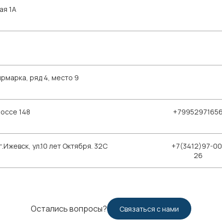
ая 1А
рмарка, ряд 4, место 9
шоссе 148
+7995297165
Ижевск, ул.10 лет Октября. 32С
+7(3412)97-00
26
Остались вопросы?
Связаться с нами