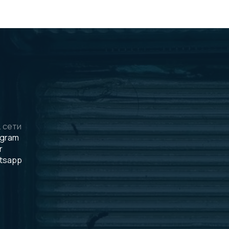
 сети
egram
r
tsapp