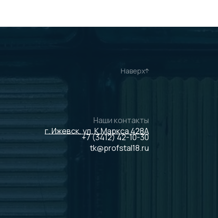
Наверх
Наши контакты
г. Ижевск, ул. К.Маркса 428А
+7 (3412) 42-10-30
tk@profstal18.ru