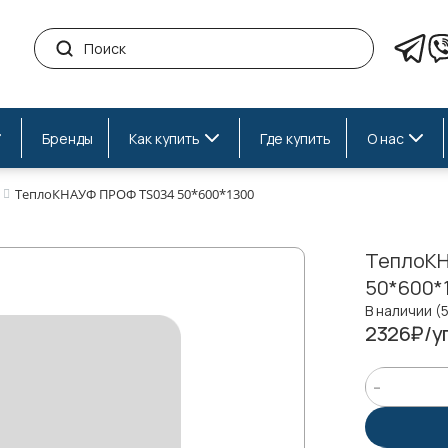
Бренды
Как купить
Где купить
О нас
ТеплоКНАУФ ПРОФ TS034 50*600*1300
ТеплоКН
50*600*
В наличии (
2326₽/уп