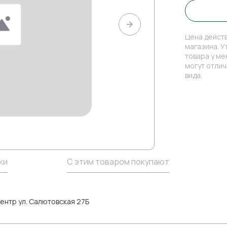
Цена действ
магазина. У
товара у м
могут отли
вида.
ки
С этим товаром покупают
ентр ул. Салютовская 27Б