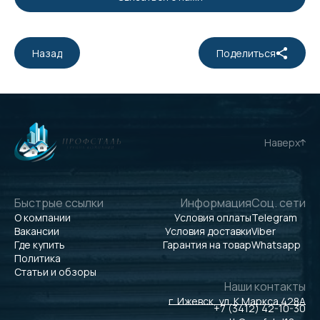
Назад
Поделиться
Наверх
Быстрые ссылки
Информация
Соц. сети
О компании
Условия оплаты
Telegram
Вакансии
Условия доставки
Viber
Где купить
Гарантия на товар
Whatsapp
Политика
Статьи и обзоры
Наши контакты
г. Ижевск, ул. К.Маркса 428А
+7 (3412) 42-10-30