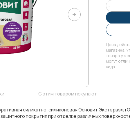
Цена действ
магазина. У
товара у м
могут отли
вида.
ки
С этим товаром покупают
оративная силикатно-силиконовая Основит Экстервэлл О
ащитного покрытия при отделке различных поверхностей