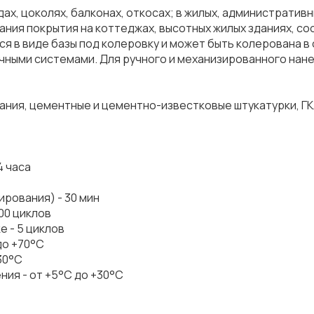
х, цоколях, балконах, откосах; в жилых, административ
ния покрытия на коттеджах, высотных жилых зданиях, со
я в виде базы под колеровку и может быть колерована в
ными системами. Для ручного и механизированного нане
ания, цементные и цементно-известковые штукатурки, ГКЛ
4 часа
рования) - 30 мин
00 циклов
 - 5 циклов
до +70°С
30°С
ия - от +5°С до +30°С