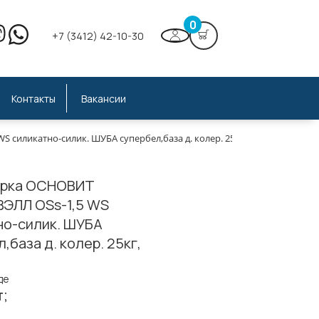
0
+7 (3412) 42-10-30
Контакты
Вакансии
силикатно-силик. ШУБА супербел,база д. колер. 25кг,(ведро
урка ОСНОВИТ
ЭЛЛ OSs-1,5 WS
но-силик. ШУБА
,база д. колер. 25кг,
де
т;