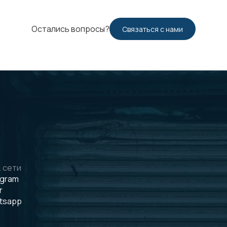
Остались вопросы?
Связаться с нами
 сети
egram
r
tsapp