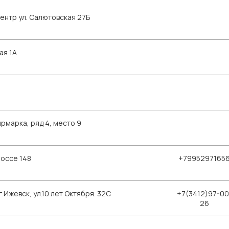
ентр ул. Салютовская 27Б
ая 1А
рмарка, ряд 4, место 9
шоссе 148
+7995297165
Ижевск, ул.10 лет Октября. 32С
+7(3412)97-00
26