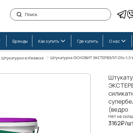
Бренды
Как купить
Где купить
О нас
Штукатурка ОСНОВИТ ЭКСТЕРВЭЛЛ OSs-1,5 WS 
Штукатурки в Ижевске
Штукат
ЭКСТЕРВ
силикат
супербел
(ведро
Нет на скла
3162₽/ш