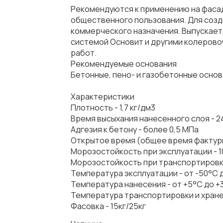
Рекомендуются к применению на фасада
общественного пользования. Для созда
коммерческого назначения. Выпускаетс
системой Основит и другими колеровоч
работ.
Рекомендуемые основания
Бетонные, пено- и газобетонные основ
Характеристики
Плотность - 1,7 кг/дм3
Время высыхания нанесенного слоя - 2
Адгезия к бетону - более 0,5 МПа
Открытое время (общее время фактури
Морозостойкость при эксплуатации - 1
Морозостойкость при транспортировке
Температура эксплуатации - от -50°С 
Температура нанесения - от +5°С до +
Температура транспортировки и хранен
Фасовка - 15кг/25кг