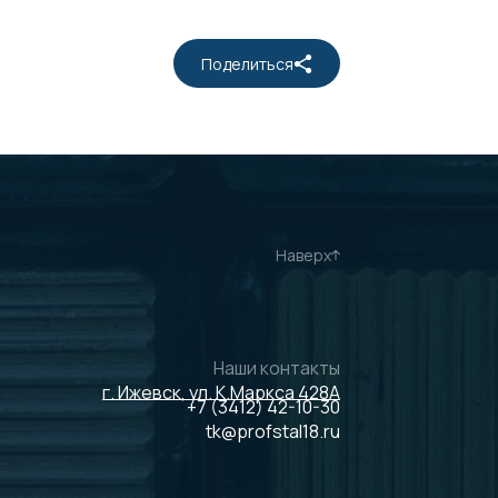
Поделиться
Наверх
Наши контакты
г. Ижевск, ул. К.Маркса 428А
+7 (3412) 42-10-30
tk@profstal18.ru