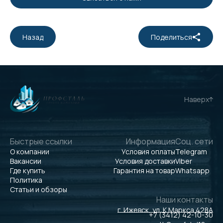
Назад
Поделиться
Наверх
Быстрые ссылки
Информация
Соц. сети
О компании
Условия оплаты
Telegram
Вакансии
Условия доставки
Viber
Где купить
Гарантия на товар
Whatsapp
Политика
Статьи и обзоры
Наши контакты
г. Ижевск, ул. К.Маркса 428А
+7 (3412) 42-10-30