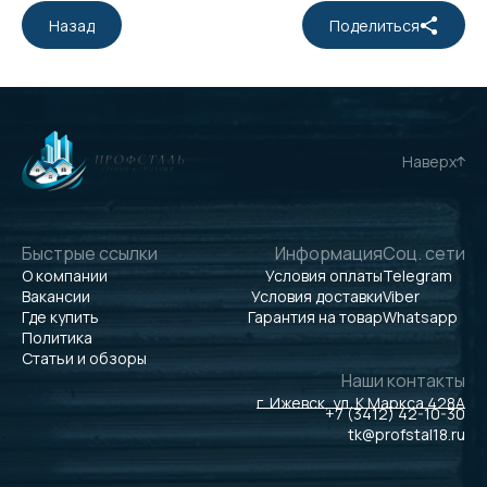
Назад
Поделиться
Наверх
Быстрые ссылки
Информация
Соц. сети
О компании
Условия оплаты
Telegram
Вакансии
Условия доставки
Viber
Где купить
Гарантия на товар
Whatsapp
Политика
Статьи и обзоры
Наши контакты
г. Ижевск, ул. К.Маркса 428А
+7 (3412) 42-10-30
tk@profstal18.ru