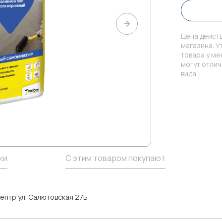
Цена действ
магазина. У
товара у м
могут отли
вида.
ки
С этим товаром покупают
ентр ул. Салютовская 27Б