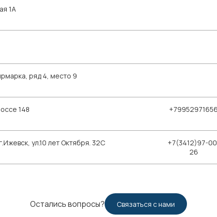
ая 1А
рмарка, ряд 4, место 9
шоссе 148
+7995297165
Ижевск, ул.10 лет Октября. 32С
+7(3412)97-00
26
Остались вопросы?
Связаться с нами