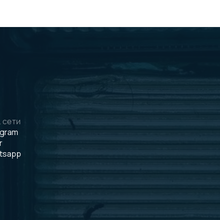
 сети
egram
r
tsapp