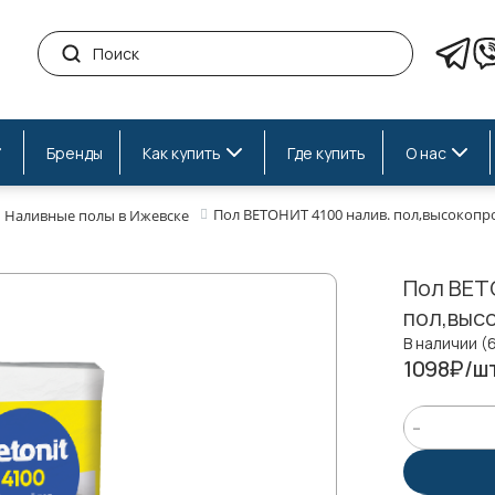
Бренды
Как купить
Где купить
О нас
Пол ВЕТОНИТ 4100 налив. пол,высокопр
Наливные полы в Ижевске
Пол ВЕТ
пол,выс
В наличии (
1098₽/ш