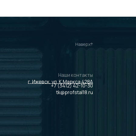
Наверх
Наши контакты
г. Ижевск, ул. К.Маркса 428А
+7 (3412) 42-10-30
tk@profstal18.ru