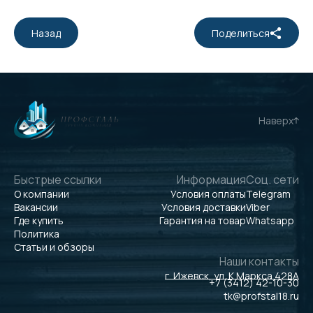
Назад
Поделиться
Наверх
Быстрые ссылки
Информация
Соц. сети
О компании
Условия оплаты
Telegram
Вакансии
Условия доставки
Viber
Где купить
Гарантия на товар
Whatsapp
Политика
Статьи и обзоры
Наши контакты
г. Ижевск, ул. К.Маркса 428А
+7 (3412) 42-10-30
tk@profstal18.ru