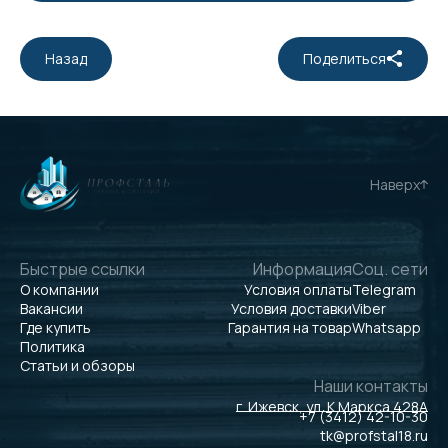
Назад
Поделиться
Наверх
Быстрые ссылки
Информация
Соц. сети
О компании
Условия оплаты
Telegram
Вакансии
Условия доставки
Viber
Где купить
Гарантия на товар
Whatsapp
Политика
Статьи и обзоры
Наши контакты
г. Ижевск, ул. К.Маркса 428А
+7 (3412) 42-10-30
tk@profstal18.ru