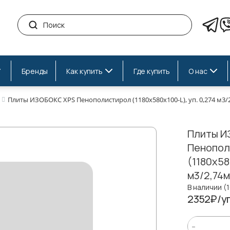
Бренды
Как купить
Где купить
О нас
Плиты ИЗОБОКС XPS Пенополистирол (1180х580х100-L), уп. 0,274 м3/2
Плиты И
Пенопол
(1180х58
м3/2,74м
В наличии (
2352₽/уп