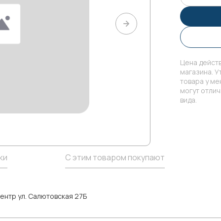
Цена действ
магазина. У
товара у м
могут отли
вида.
ки
С этим товаром покупают
ентр ул. Салютовская 27Б