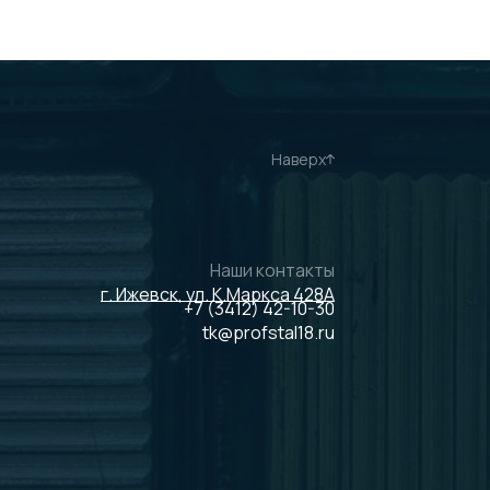
Наверх
Наши контакты
г. Ижевск, ул. К.Маркса 428А
+7 (3412) 42-10-30
tk@profstal18.ru