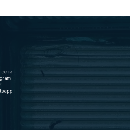
 сети
egram
r
tsapp