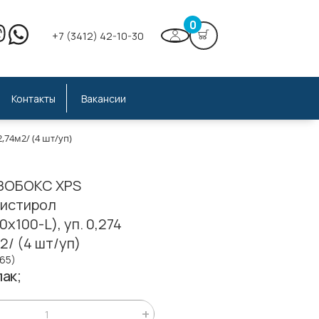
0
+7 (3412) 42-10-30
Контакты
Вакансии
,74м2/ (4 шт/уп)
ЗОБОКС XPS
истирол
0х100-L), уп. 0,274
2/ (4 шт/уп)
165)
ак;