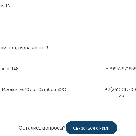
ая 1А
рмарка, ряд 4, место 9
шоссе 148
+7995297165
Ижевск, ул.10 лет Октября. 32С
+7(3412)97-00
26
Остались вопросы?
Связаться с нами