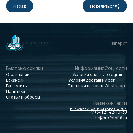
Назад
Поделиться
Наверх
Быстрые ссылки
Информация
Соц. сети
О компании
Условия оплаты
Telegram
Вакансии
Условия доставки
Viber
Где купить
Гарантия на товар
Whatsapp
Политика
Статьи и обзоры
Наши контакты
г. Ижевск, ул. К.Маркса 428А
+7 (3412) 42-10-30
tk@profstal18.ru