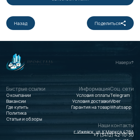
Назад
Поделиться
Наверх
Быстрые ссылки
Информация
Соц. сети
О компании
Условия оплаты
Telegram
Вакансии
Условия доставки
Viber
Где купить
Гарантия на товар
Whatsapp
Политика
Статьи и обзоры
Наши контакты
г. Ижевск, ул. К.Маркса 428А
+7 (3412) 42-10-30