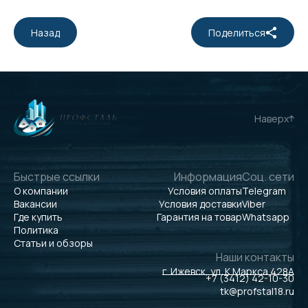
Назад
Поделиться
Наверх
Быстрые ссылки
Информация
Соц. сети
О компании
Условия оплаты
Telegram
Вакансии
Условия доставки
Viber
Где купить
Гарантия на товар
Whatsapp
Политика
Статьи и обзоры
Наши контакты
г. Ижевск, ул. К.Маркса 428А
+7 (3412) 42-10-30
tk@profstal18.ru