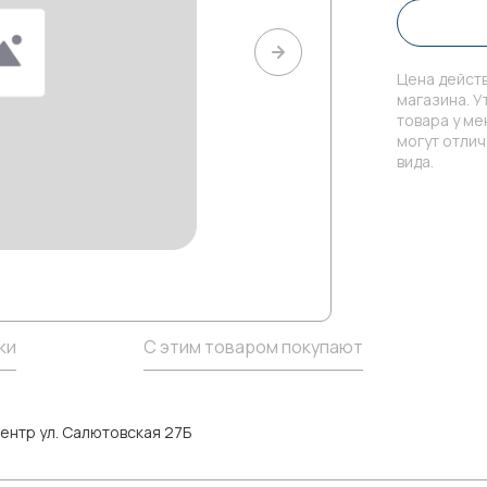
Цена действ
магазина. У
товара у м
могут отли
вида.
ки
С этим товаром покупают
ентр ул. Салютовская 27Б