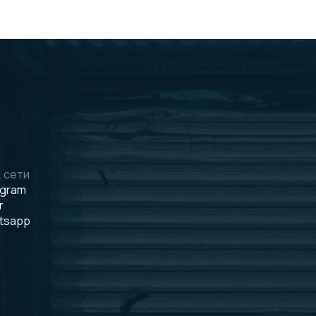
 сети
egram
r
tsapp