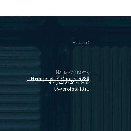
Наверх
Наши контакты
г. Ижевск, ул. К.Маркса 428А
+7 (3412) 42-10-30
tk@profstal18.ru