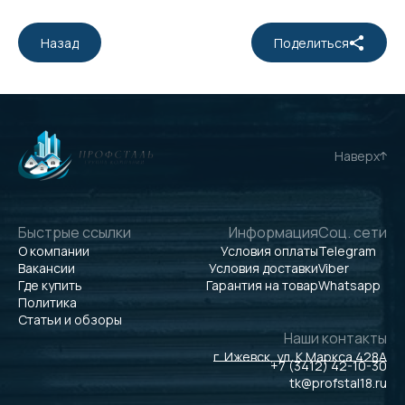
Назад
Поделиться
Наверх
Быстрые ссылки
Информация
Соц. сети
О компании
Условия оплаты
Telegram
Вакансии
Условия доставки
Viber
Где купить
Гарантия на товар
Whatsapp
Политика
Статьи и обзоры
Наши контакты
г. Ижевск, ул. К.Маркса 428А
+7 (3412) 42-10-30
tk@profstal18.ru