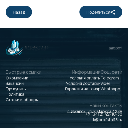
Назад
Поделиться
Наверх
Быстрые ссылки
Информация
Соц. сети
О компании
Условия оплаты
Telegram
Вакансии
Условия доставки
Viber
Где купить
Гарантия на товар
Whatsapp
Политика
Статьи и обзоры
Наши контакты
г. Ижевск, ул. К.Маркса 428А
+7 (3412) 42-10-30
tk@profstal18.ru