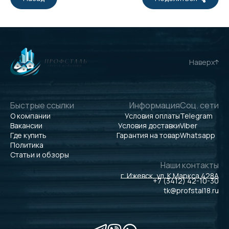
Наверх
Быстрые ссылки
Информация
Соц. сети
О компании
Условия оплаты
Telegram
Вакансии
Условия доставки
Viber
Где купить
Гарантия на товар
Whatsapp
Политика
Статьи и обзоры
Наши контакты
г. Ижевск, ул. К.Маркса 428А
+7 (3412) 42-10-30
tk@profstal18.ru