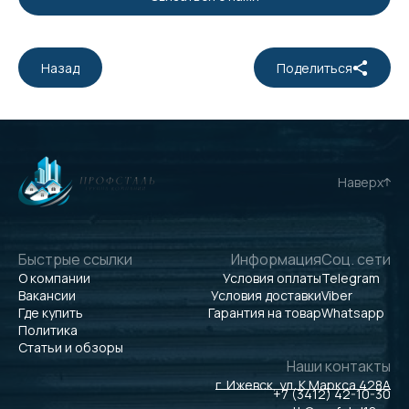
Назад
Поделиться
Наверх
Быстрые ссылки
Информация
Соц. сети
О компании
Условия оплаты
Telegram
Вакансии
Условия доставки
Viber
Где купить
Гарантия на товар
Whatsapp
Политика
Статьи и обзоры
Наши контакты
г. Ижевск, ул. К.Маркса 428А
+7 (3412) 42-10-30