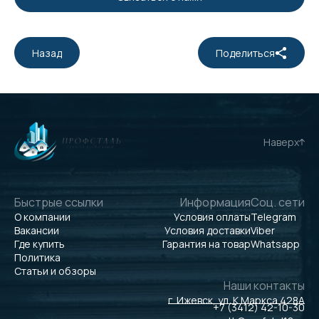
Назад
Поделиться
Наверх
Быстрые ссылки
Информация
Соц. сети
О компании
Условия оплаты
Telegram
Вакансии
Условия доставки
Viber
Где купить
Гарантия на товар
Whatsapp
Политика
Статьи и обзоры
Наши контакты
г. Ижевск, ул. К.Маркса 428А
+7 (3412) 42-10-30