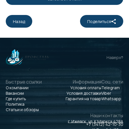
Назад
Поделиться
Наверх
Быстрые ссылки
Информация
Соц. сети
О компании
Условия оплаты
Telegram
Вакансии
Условия доставки
Viber
Где купить
Гарантия на товар
Whatsapp
Политика
Статьи и обзоры
Наши контакты
г. Ижевск, ул. К.Маркса 428А
+7 (3412) 42-10-30