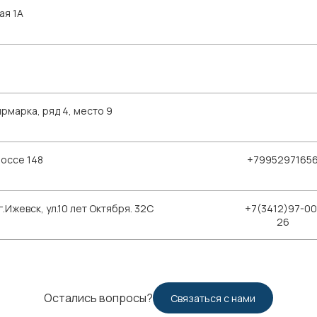
ая 1А
рмарка, ряд 4, место 9
шоссе 148
+7995297165
Ижевск, ул.10 лет Октября. 32С
+7(3412)97-00
26
Остались вопросы?
Связаться с нами