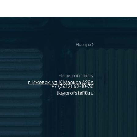
Наверх
Наши контакты
г. Ижевск, ул. К.Маркса 428А
+7 (3412) 42-10-30
tk@profstal18.ru