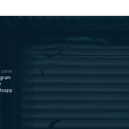
 сети
egram
r
tsapp