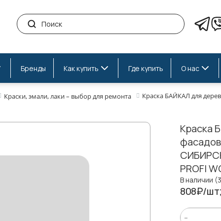
Бренды
Как купить
Где купить
О нас
Краска БАЙКАЛ для дерев
Краски, эмали, лаки – выбор для ремонта
Краска 
фасадов 
СИБИРСК
PROFI W
В наличии (
808₽/шт