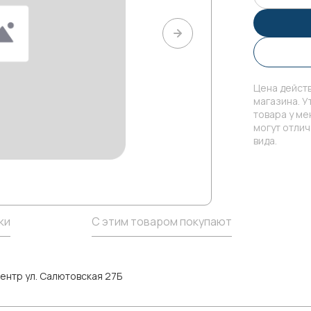
Цена действ
магазина. У
товара у м
могут отли
вида.
ки
С этим товаром покупают
ентр ул. Салютовская 27Б