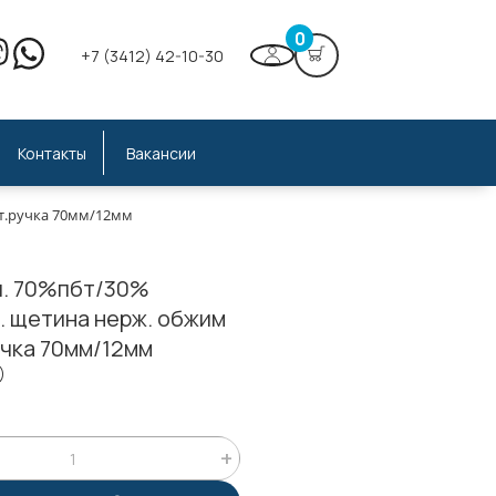
0
+7 (3412) 42-10-30
Контакты
Вакансии
ст.ручка 70мм/12мм
л. 70%пбт/30%
. щетина нерж. обжим
учка 70мм/12мм
)