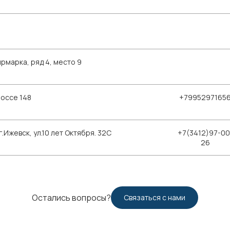
рмарка, ряд 4, место 9
шоссе 148
+7995297165
Ижевск, ул.10 лет Октября. 32С
+7(3412)97-00
26
Остались вопросы?
Связаться с нами