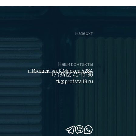
Наверх
Наши контакты
г. Ижевск, ул. К.Маркса 428А
+7 (3412) 42-10-30
tk@profstal18.ru