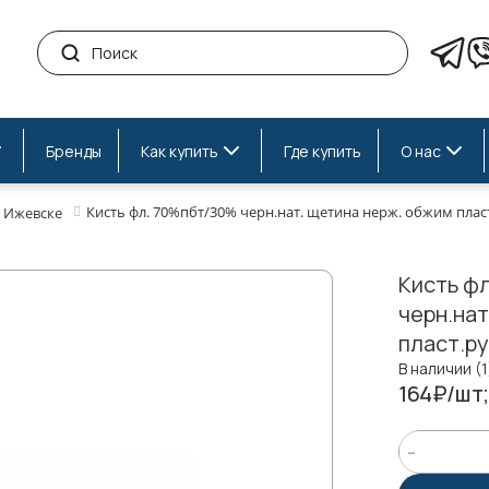
Бренды
Как купить
Где купить
О нас
Кисть фл. 70%пбт/30% черн.нат. щетина нерж. обжим пла
 Ижевске
Кисть ф
черн.нат
пласт.р
В наличии (1
164₽/шт;