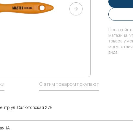
Цена действ
магазина. У
товара у м
могут отли
вида.
ки
С этим товаром покупают
ентр ул. Салютовская 27Б
ая 1А