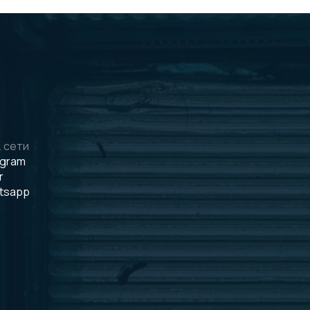
 сети
egram
r
tsapp