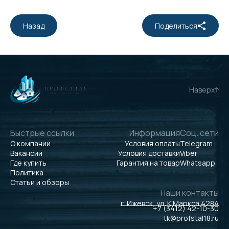
Назад
Поделиться
Наверх
Быстрые ссылки
Информация
Соц. сети
О компании
Условия оплаты
Telegram
Вакансии
Условия доставки
Viber
Где купить
Гарантия на товар
Whatsapp
Политика
Статьи и обзоры
Наши контакты
г. Ижевск, ул. К.Маркса 428А
+7 (3412) 42-10-30
tk@profstal18.ru