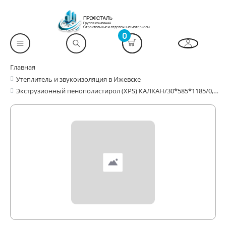
0
Главная
Утеплитель и звукоизоляция в Ижевске
Экструзионный пенополистирол (XPS) КАЛКАН/30*585*1185/0,252м3/8,3м2/12л (аналог Пеноплекса)