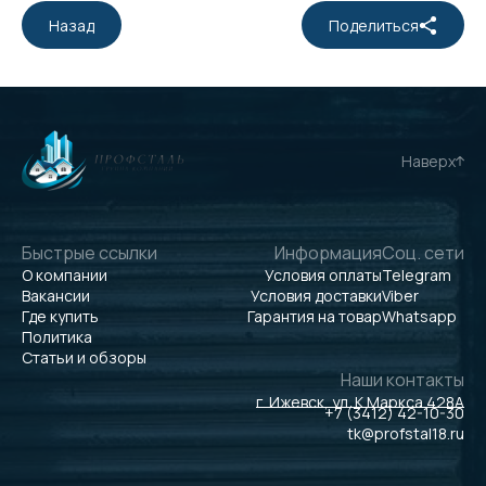
Назад
Поделиться
Наверх
Быстрые ссылки
Информация
Соц. сети
О компании
Условия оплаты
Telegram
Вакансии
Условия доставки
Viber
Где купить
Гарантия на товар
Whatsapp
Политика
Статьи и обзоры
Наши контакты
г. Ижевск, ул. К.Маркса 428А
+7 (3412) 42-10-30
tk@profstal18.ru