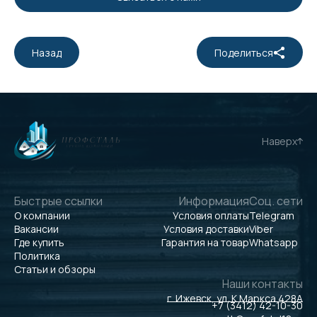
Назад
Поделиться
Наверх
Быстрые ссылки
Информация
Соц. сети
О компании
Условия оплаты
Telegram
Вакансии
Условия доставки
Viber
Где купить
Гарантия на товар
Whatsapp
Политика
Статьи и обзоры
Наши контакты
г. Ижевск, ул. К.Маркса 428А
+7 (3412) 42-10-30