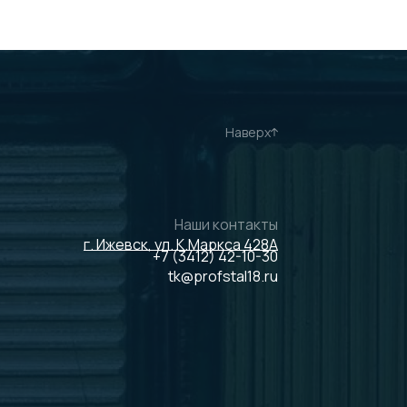
Наверх
Наши контакты
г. Ижевск, ул. К.Маркса 428А
+7 (3412) 42-10-30
tk@profstal18.ru