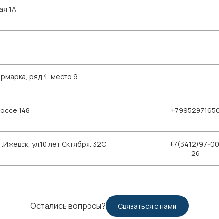
ая 1А
рмарка, ряд 4, место 9
шоссе 148
+7995297165
Ижевск, ул.10 лет Октября. 32С
+7(3412)97-00
26
Остались вопросы?
Связаться с нами