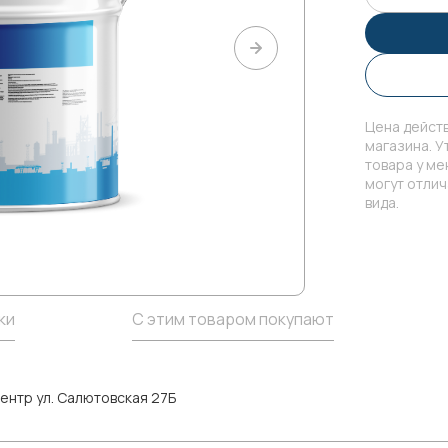
Цена действ
магазина. У
товара у м
могут отли
вида.
ки
С этим товаром покупают
ентр ул. Салютовская 27Б