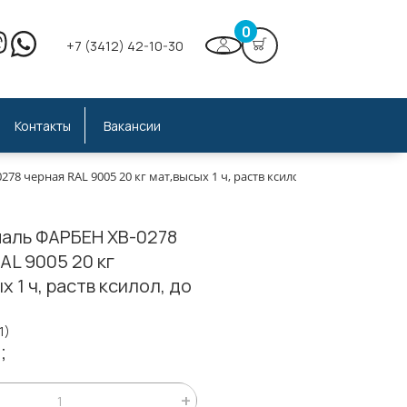
0
+7 (3412) 42-10-30
Контакты
Вакансии
78 черная RAL 9005 20 кг мат,высых 1 ч, раств ксилол, до -10
маль ФАРБЕН ХВ-0278
AL 9005 20 кг
х 1 ч, раств ксилол, до
1)
;