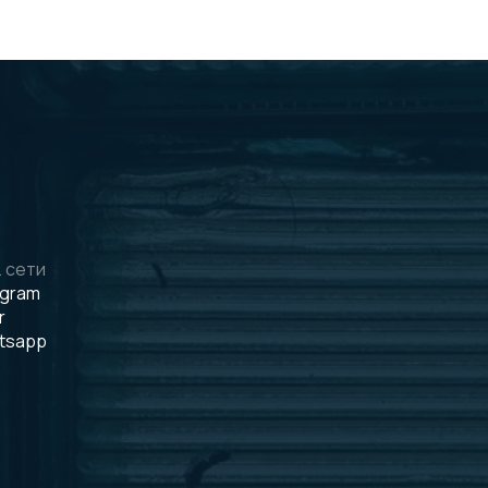
 сети
egram
r
tsapp