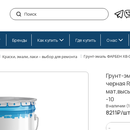
Бренды
Как купить
Где купить
О нас
Грунт-эмаль ФАРБЕН ХВ-02
Краски, эмали, лаки – выбор для ремонта
Грунт-э
черная R
мат,высы
-10
В наличии (1
8211₽/шт