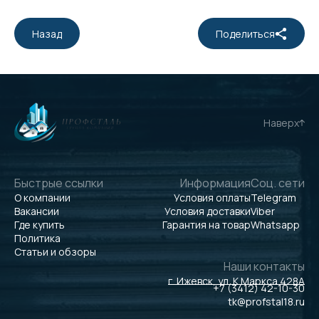
Назад
Поделиться
Наверх
Быстрые ссылки
Информация
Соц. сети
О компании
Условия оплаты
Telegram
Вакансии
Условия доставки
Viber
Где купить
Гарантия на товар
Whatsapp
Политика
Статьи и обзоры
Наши контакты
г. Ижевск, ул. К.Маркса 428А
+7 (3412) 42-10-30
tk@profstal18.ru