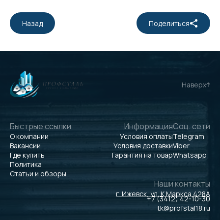
Назад
Поделиться
Наверх
Быстрые ссылки
Информация
Соц. сети
О компании
Условия оплаты
Telegram
Вакансии
Условия доставки
Viber
Где купить
Гарантия на товар
Whatsapp
Политика
Статьи и обзоры
Наши контакты
г. Ижевск, ул. К.Маркса 428А
+7 (3412) 42-10-30
tk@profstal18.ru