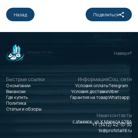
Назад
Поделиться
Наверх
Быстрые ссылки
Информация
Соц. сети
О компании
Условия оплаты
Telegram
Вакансии
Условия доставки
Viber
Где купить
Гарантия на товар
Whatsapp
Политика
Статьи и обзоры
Наши контакты
г. Ижевск, ул. К.Маркса 428А
+7 (3412) 42-10-30
tk@profstal18.ru