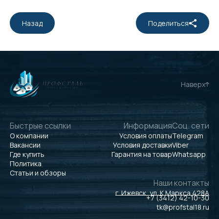
Назад
Поделиться
Наверх
Быстрые ссылки
Информация
Соц. сети
О компании
Условия оплаты
Telegram
Вакансии
Условия доставки
Viber
Где купить
Гарантия на товар
Whatsapp
Политика
Статьи и обзоры
Наши контакты
г. Ижевск, ул. К.Маркса 428А
+7 (3412) 42-10-30
tk@profstal18.ru