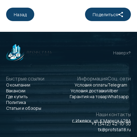
Назад
Поделиться
Наверх
Быстрые ссылки
Информация
Соц. сети
О компании
Условия оплаты
Telegram
Вакансии
Условия доставки
Viber
Где купить
Гарантия на товар
Whatsapp
Политика
Статьи и обзоры
Наши контакты
г. Ижевск, ул. К.Маркса 428А
+7 (3412) 42-10-30
tk@profstal18.ru