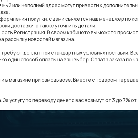
чный или неполный адрес могут привести к дополнитель
аза.
формления покупки, с вами свяжется наш менеджер по ко
оки доставки, а также уточнить детали.
а есть
Регистрация
. В своем кабинете вы можете просмо
на рассылку новостей магазина.
е требуют доплат при стандартных условиях поставки. Вс
ко один способ оплаты на ваш выбор. Оплата заказа по 
и в магазине при самовывозе. Вместе с товаром передае
За услугу по переводу денег с вас возьмут от 3 до 7% от