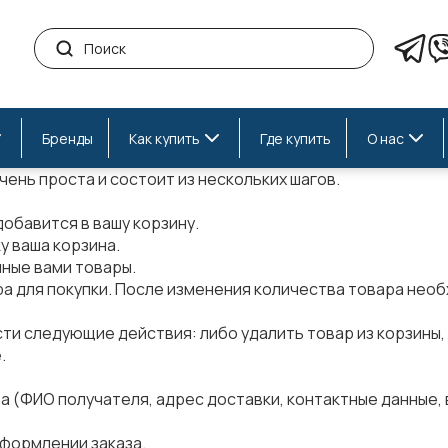
Бренды
Как купить
Где купить
О нас
ень проста и состоит из нескольких шагов.
обавится в вашу корзину.
ку
ваша корзина
.
ные вами товары.
а для покупки. После изменения количества товара нео
сти следующие действия: либо
удалить
товар из корзины,
.
(ФИО получателя, адрес доставки, контактные данные, в
 оформлении заказа.